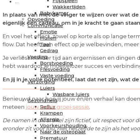
Fopspeen
…
Wakkertijden
Babykamer
In plaats van met de vinger te wijzen over wat de 
Opvoeding
eigenlijk een cadeau, om in je kracht te gaan staa
Communicatie
Emotie
En voel het effect, zowel op korte als op lange t
Huilen
flow. Dat heeft een effect op je welbevinden, meer ha
Taal
Gedrag
Voeding
Je verliest minder tijd aan ergernissen en dingen di
Borstvoeding
hebt waardoor je moeitelozer succes en verbinding 
Flesvoeding
Vaste voeding
En jij in je volle potentieel, laat dat net zijn, wat 
Verzorging
Luiers
Wasbare luiers
Benieuwd naar hoe jij jouw én/én verhaal kan doe
Gezondheid
meteen
jouw gratis groei-sessie
.
Reflux
Krampen
Allergie
De namen in dit artikel zijn fictief, uit respect voor
Voorkeurshouding
eronder zit voor jou, niet hetzelfde te zijn als het vo
Naar de osteopaat
Prematuur