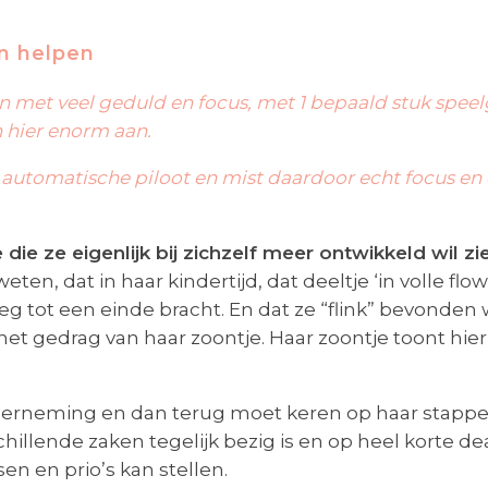
n helpen
kan met veel geduld en focus, met 1 bepaald stuk speel
ch hier enorm aan.
p automatische piloot en mist daardoor echt focus e
die ze eigenlijk bij zichzelf meer ontwikkeld wil zi
en, dat in haar kindertijd, dat deeltje ‘in volle flow
 tot een einde bracht. En dat ze “flink” bevonden w
et gedrag van haar zoontje. Haar zoontje toont hier
 onderneming en dan terug moet keren op haar stappe
chillende zaken tegelijk bezig is en op heel korte 
sen en prio’s kan stellen.