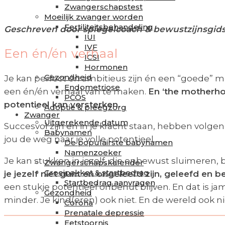
Zwangerschapstest
Moeilijk zwanger worden
Fertiliteitsbehandeling
Geschreven door spiegelcoach & bewustzijnsgid
IUI
IVF
Een én/én verhaal
ICSI
Hormonen
Gezondheid
Je kan perfect én ambitieus zijn én een “goede” mo
Endometriose
een én/én verhaal van te maken.
En ‘the motherhoo
PCOS
potentieel kan versterken.
Adoptie & pleegzorg
Zwanger
Uitgerekende datum
Succesvol zijn en in je kracht staan, hebben volge
Babynamen
jou de weg naar je volle potentieel.
De populairste babynamen
Namenzoeker
Je kan stukken in jezelf, die onbewust sluimeren,
Zwangerschapskalender
Groeipakket & startbedrag
je jezelf niet gunt en ongeleefd zijn, geleefd en 
Startbedrag aanvragen
een stukje potentieel onbenut blijven. En dat is jam
Gezondheid
minder. Je kind(eren) ook niet. En de wereld ook n
Corona
Prenatale depressie
Eetstoornis