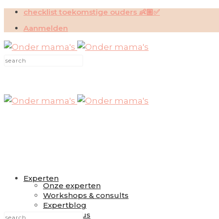
checklist toekomstige ouders 👶🏼✅
Aanmelden
Experten
Onze experten
Workshops & consults
Expertblog
Slaapcursus