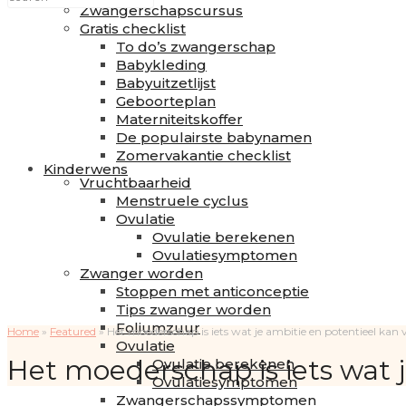
Zwangerschapscursus
Gratis checklist
To do’s zwangerschap
Babykleding
Babyuitzetlijst
Geboorteplan
Materniteitskoffer
De populairste babynamen
Zomervakantie checklist
Kinderwens
Vruchtbaarheid
Menstruele cyclus
Ovulatie
Ovulatie berekenen
Ovulatiesymptomen
Zwanger worden
Stoppen met anticonceptie
Tips zwanger worden
Foliumzuur
Home
»
Featured
»
Het moederschap is iets wat je ambitie en potentieel kan 
Ovulatie
Het moederschap is iets wat j
Ovulatie berekenen
Ovulatiesymptomen
Zwangerschapssymptomen