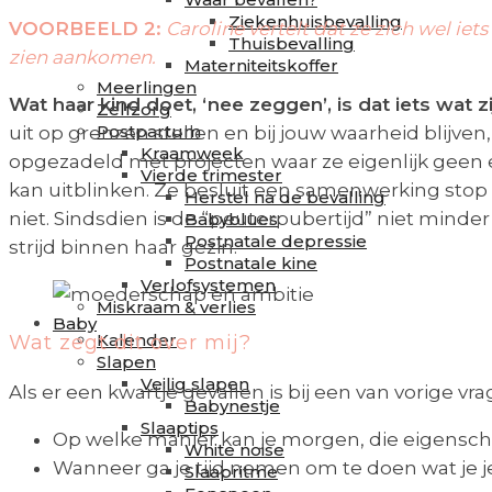
Ziekenhuisbevalling
VOORBEELD 2:
Caroline vertelt dat ze zich wel iets
Thuisbevalling
zien aankomen.
Materniteitskoffer
Meerlingen
Wat haar kind doet, ‘nee zeggen’, is dat iets wat
Zelfzorg
Postpartum
uit op grenzen stellen en bij jouw waarheid blijven, 
Kraamweek
opgezadeld met projecten waar ze eigenlijk geen ene
Vierde trimester
kan uitblinken. Ze besluit een samenwerking stop 
Herstel na de bevalling
niet. Sindsdien is de “peuterpubertijd” niet mind
Babyblues
Postnatale depressie
strijd binnen haar gezin.
Postnatale kine
Verlofsystemen
Miskraam & verlies
Baby
Kalender
Wat zegt dit over mij?
Slapen
Veilig slapen
Als er een kwartje gevallen is bij een van vorige vr
Babynestje
Slaaptips
Op welke manier kan je morgen, die eigensch
White noise
Wanneer ga je tijd nemen om te doen wat je jez
Slaapritme