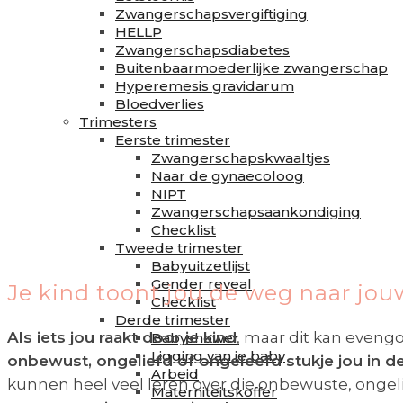
Zwangerschapsvergiftiging
HELLP
Zwangerschapsdiabetes
Buitenbaarmoederlijke zwangerschap
Hyperemesis gravidarum
Bloedverlies
Trimesters
Eerste trimester
Zwangerschapskwaaltjes
Naar de gynaecoloog
NIPT
Zwangerschapsaankondiging
Checklist
Tweede trimester
Babyuitzetlijst
Gender reveal
Je kind toont jou de weg naar jouw
Checklist
Derde trimester
Als iets jou raakt door je kind
, maar dit kan evengoe
Babyshower
Ligging van je baby
onbewust, ongeliefd of ongeleefd stukje jou in d
Arbeid
kunnen heel veel leren over die onbewuste, ongeli
Materniteitskoffer