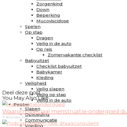
Zorgenkind
Down
Beperking
Mucoviscidose
Spelen
Op stap
Dragen
Veilig in de auto
Op reis
Zomervakantie checklist
Babyuitzet
Checklist babyuitzet
Babykamer
Kleding
Veiligheid
Veilig slapen
Deel deze post
Veilig op stap
You May Also Like
Veilig in de auto
Peuter
Slapen
Waarom speciaal menstruatie-ondergoed d
Opvoeding
17 december 2024
Communicatie
Voeding