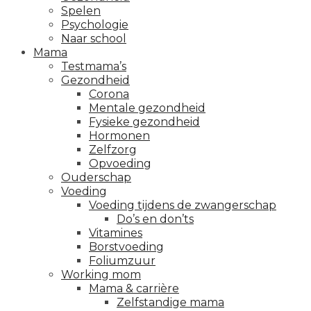
Spelen
Psychologie
Naar school
Mama
Testmama’s
Gezondheid
Corona
Mentale gezondheid
Fysieke gezondheid
Hormonen
Zelfzorg
Opvoeding
Ouderschap
Voeding
Voeding tijdens de zwangerschap
Do’s en don’ts
Vitamines
Borstvoeding
Foliumzuur
Working mom
Mama & carrière
Zelfstandige mama