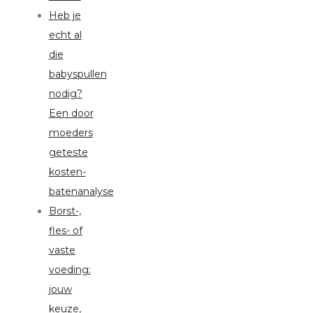
Heb je
echt al
die
babyspullen
nodig?
Een door
moeders
geteste
kosten-
batenanalyse
Borst-,
fles- of
vaste
voeding:
jouw
keuze,