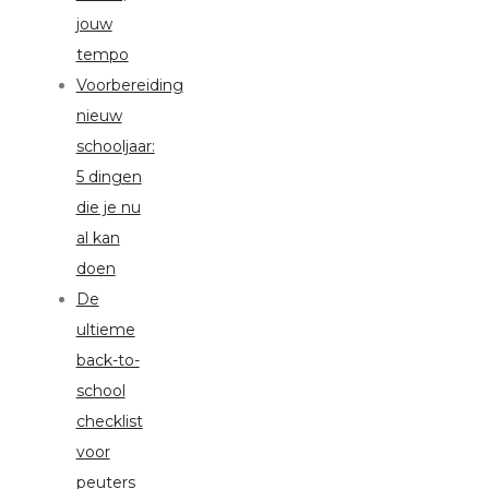
jouw
tempo
Voorbereiding
nieuw
schooljaar:
5 dingen
die je nu
al kan
doen
De
ultieme
back-to-
school
checklist
voor
peuters