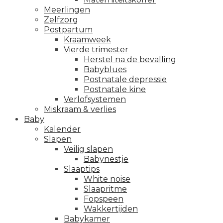
Meerlingen
Zelfzorg
Postpartum
Kraamweek
Vierde trimester
Herstel na de bevalling
Babyblues
Postnatale depressie
Postnatale kine
Verlofsystemen
Miskraam & verlies
Baby
Kalender
Slapen
Veilig slapen
Babynestje
Slaaptips
White noise
Slaapritme
Fopspeen
Wakkertijden
Babykamer