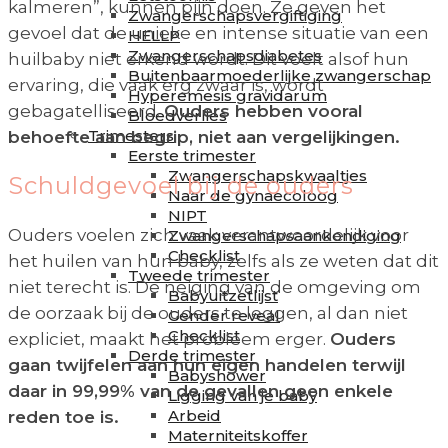
kalmeren”, kunnen pijn doen. Ze geven het
Zwangerschapsvergiftiging
gevoel dat de unieke en intense situatie van een
HELLP
Zwangerschapsdiabetes
huilbaby niet erkend wordt. Dit voelt alsof hun
Buitenbaarmoederlijke zwangerschap
ervaring, die vaak erg zwaar is, wordt
Hyperemesis gravidarum
gebagatelliseerd.
Ouders hebben vooral
Bloedverlies
Trimesters
behoefte aan begrip, niet aan vergelijkingen.
Eerste trimester
Zwangerschapskwaaltjes
Schuldgevoel bij de ouders
Naar de gynaecoloog
NIPT
Ouders voelen zich vaak verantwoordelijk voor
Zwangerschapsaankondiging
Checklist
het huilen van hun baby, zelfs als ze weten dat dit
Tweede trimester
niet terecht is. De neiging van de omgeving om
Babyuitzetlijst
de oorzaak bij de ouders te leggen, al dan niet
Gender reveal
Checklist
expliciet, maakt het probleem erger.
Ouders
Derde trimester
gaan twijfelen aan hun eigen handelen terwijl
Babyshower
daar in 99,99% van de gevallen geen enkele
Ligging van je baby
Arbeid
reden toe is.
Materniteitskoffer