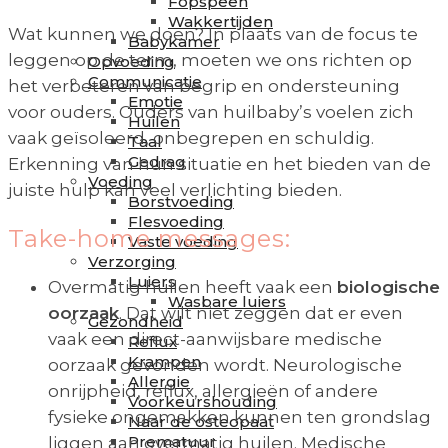
Fopspeen
Wakkertijden
Wat kunnen we doen? In plaats van de focus te
Babykamer
leggen op de term, moeten we ons richten op
Opvoeding
Communicatie
het verbeteren van begrip en ondersteuning
Emotie
voor ouders. Ouders van huilbaby’s voelen zich
Huilen
vaak geïsoleerd, onbegrepen en schuldig.
Taal
Gedrag
Erkenning van hun situatie en het bieden van de
Voeding
juiste hulp kan veel verlichting bieden.
Borstvoeding
Flesvoeding
Take-home messages:
Vaste voeding
Verzorging
Luiers
Overmatig huilen heeft vaak een
biologische
Wasbare luiers
oorzaak
. Dat wilt niet zeggen dat er even
Gezondheid
vaak een direct-aanwijsbare medische
Reflux
Krampen
oorzaak gevonden wordt. Neurologische
Allergie
onrijpheid, reflux, allergieën of andere
Voorkeurshouding
fysieke ongemakken kunnen ten grondslag
Naar de osteopaat
Prematuur
liggen aan overmatig huilen. Medische