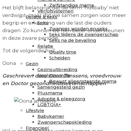
Zelfstandige mama
Het blijft belangrijk dat de term ‘huilbaby’ niet
Verlofsystemen
verdwijnt, maar dat we samen zorgen voor meer
Relatie & seks
Seks
begrip en erkenning van de last die ouders
Zwanger worden en seks
dragen. Zo kunnen we hen beter ondersteunen
Seks tijdens de zwangerschap
in deze zware periode.
Seks na de bevalling
Relatie
Tot de volgende huil,
Quality time
Scheiden
Oona
Gezin
Gezinsuitbreiding
Singlemomlife
Geschreven door Oona Janssens, vroedvrouw
Bewust alleenstaande mama
en Doctor gezondheidswetenschappen
Samengesteld gezin
Plusmama
Adoptie & pleegzorg
LGBTQIA+
Lifestyle
Babykamer
Zwangerschapskleding
Financieel