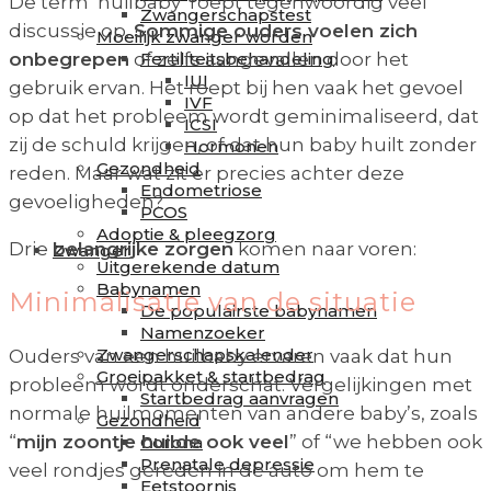
De term ‘huilbaby’ roept tegenwoordig veel
Zwangerschapstest
discussie op.
Sommige ouders voelen zich
Moeilijk zwanger worden
Fertiliteitsbehandeling
onbegrepen
of zelfs aangevallen door het
IUI
gebruik ervan. Het roept bij hen vaak het gevoel
IVF
op dat het probleem wordt geminimaliseerd, dat
ICSI
zij de schuld krijgen, of dat hun baby huilt zonder
Hormonen
Gezondheid
reden. Maar wat zit er precies achter deze
Endometriose
gevoeligheden?
PCOS
Adoptie & pleegzorg
Drie
belangrijke zorgen
komen naar voren:
Zwanger
Uitgerekende datum
Babynamen
Minimalisatie van de situatie
De populairste babynamen
Namenzoeker
Zwangerschapskalender
Ouders van een huilbaby ervaren vaak dat hun
Groeipakket & startbedrag
probleem wordt onderschat. Vergelijkingen met
Startbedrag aanvragen
normale huilmomenten van andere baby’s, zoals
Gezondheid
“
mijn zoontje huilde ook veel
” of “we hebben ook
Corona
Prenatale depressie
veel rondjes gereden in de auto om hem te
Eetstoornis