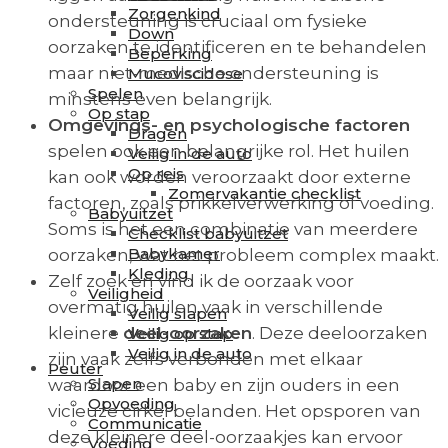
Zorgenkind
ondersteuning is cruciaal om fysieke
Down
oorzaken te identificeren en te behandelen
Beperking
maar niet-medische ondersteuning is
Mucoviscidose
Spelen
minstens even belangrijk.
Op stap
Omgevings- en psychologische factoren
Dragen
spelen ook een belangrijke rol. Het huilen
Veilig in de auto
Op reis
kan ook worden veroorzaakt door externe
Zomervakantie checklist
factoren, zoals prikkelverwerking of voeding.
Babyuitzet
Soms is het een combinatie van meerdere
Checklist babyuitzet
Babykamer
oorzaken, wat het probleem complex maakt.
Kleding
Zelf zoek en vind ik de oorzaak voor
Veiligheid
overmatig huilen vaak in verschillende
Veilig slapen
kleinere
deel-oorzaken
. Deze deeloorzaken
Veilig op stap
Veilig in de auto
zijn vaak zelfs verbonden met elkaar
Peuter
Slapen
waardoor een baby en zijn ouders in een
Opvoeding
vicieuze cirkel belanden. Het opsporen van
Communicatie
deze kleinere deel-oorzaakjes kan ervoor
Voeding