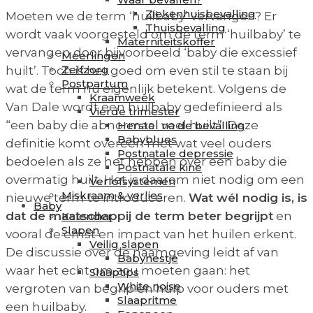
Ziekenhuisbevalling
Moeten we de term ‘huilbaby’ vervangen? Er
Thuisbevalling
wordt vaak voorgesteld om de term ‘huilbaby’ te
Materniteitskoffer
vervangen door bijvoorbeeld ‘baby die excessief
Meerlingen
Zelfzorg
huilt’. Toch is het goed om even stil te staan bij
Postpartum
wat de term nu eigenlijk betekent. Volgens de
Kraamweek
Van Dale wordt een huilbaby gedefinieerd als
Vierde trimester
“een baby die abnormaal veel huilt”. Deze
Herstel na de bevalling
Babyblues
definitie komt overeen met wat veel ouders
Postnatale depressie
bedoelen als ze het hebben over een baby die
Postnatale kine
overmatig huilt. Het is daarom niet nodig om een
Verlofsystemen
Miskraam & verlies
nieuwe term te introduceren.
Wat wél nodig is, is
Baby
dat de maatschappij de term beter begrijpt
en
Kalender
Slapen
vooral de ernst en impact van het huilen erkent.
Veilig slapen
De discussie over de naamgeving leidt af van
Babynestje
waar het echt om zou moeten gaan: het
Slaaptips
White noise
vergroten van begrip en hulp voor ouders met
Slaapritme
een huilbaby.