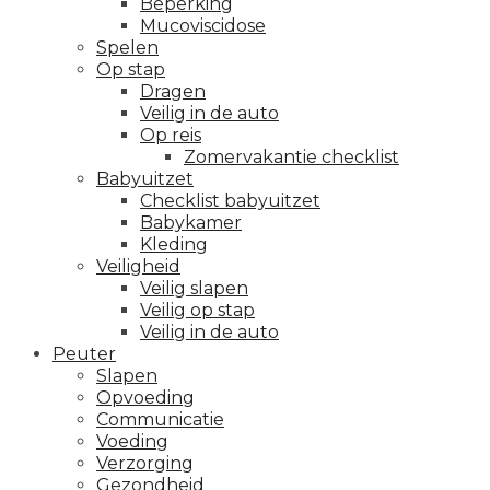
Beperking
Mucoviscidose
Spelen
Op stap
Dragen
Veilig in de auto
Op reis
Zomervakantie checklist
Babyuitzet
Checklist babyuitzet
Babykamer
Kleding
Veiligheid
Veilig slapen
Veilig op stap
Veilig in de auto
Peuter
Slapen
Opvoeding
Communicatie
Voeding
Verzorging
Gezondheid