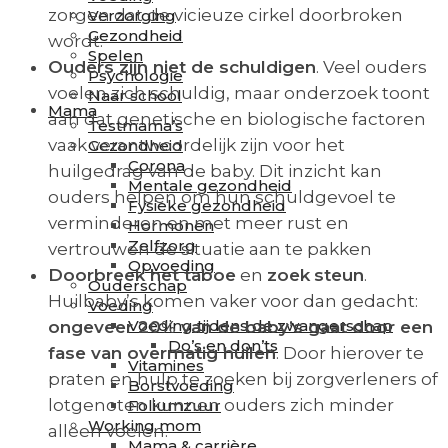
zorgen dat de vicieuze cirkel doorbroken
Verzorging
Gezondheid
wordt.
Spelen
Ouders zijn niet de schuldigen
. Veel ouders
Psychologie
voelen zich schuldig, maar onderzoek toont
Naar school
Mama
aan dat genetische en biologische factoren
Testmama’s
vaak verantwoordelijk zijn voor het
Gezondheid
Corona
huilgedrag van de baby. Dit inzicht kan
Mentale gezondheid
ouders helpen om hun schuldgevoel te
Fysieke gezondheid
verminderen en met meer rust en
Hormonen
Zelfzorg
vertrouwen de situatie aan te pakken
Opvoeding
Doorbreek het taboe
en
zoek
steun
.
Ouderschap
Huilbaby’s komen vaker voor dan gedacht:
Voeding
Voeding tijdens de zwangerschap
ongeveer 20% van de baby’s gaat door een
Do’s en don’ts
fase van overmatig huilen
. Door hierover te
Vitamines
praten en hulp te zoeken bij zorgverleners of
Borstvoeding
lotgenoten kunnen ouders zich minder
Foliumzuur
Working mom
alleen voelen.
Mama & carrière