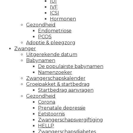
IUI
IVF
ICSI
Hormonen
Gezondheid
Endometriose
PCOS
Adoptie & pleegzorg
Zwanger
Uitgerekende datum
Babynamen
De populairste babynamen
Namenzoeker
Zwangerschapskalender
Groeipakket & startbedrag
Startbedrag aanvragen
Gezondheid
Corona
Prenatale depressie
Eetstoornis
Zwangerschapsvergiftiging
HELLP
Zwangerschapsdiabetes