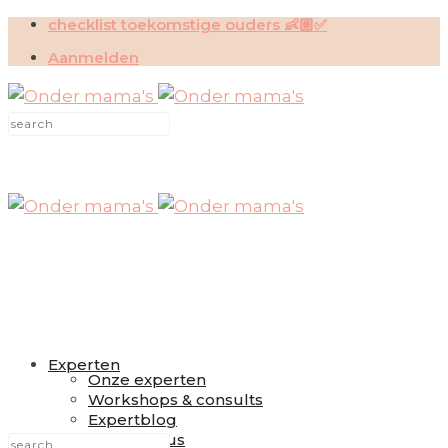
checklist toekomstige ouders 👶🏼✅
Aanmelden
Experten
Onze experten
Workshops & consults
Expertblog
Slaapcursus