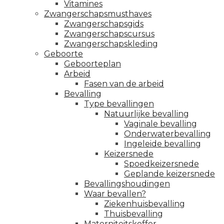
Vitamines
Zwangerschapsmusthaves
Zwangerschapsgids
Zwangerschapscursus
Zwangerschapskleding
Geboorte
Geboorteplan
Arbeid
Fasen van de arbeid
Bevalling
Type bevallingen
Natuurlijke bevalling
Vaginale bevalling
Onderwaterbevalling
Ingeleide bevalling
Keizersnede
Spoedkeizersnede
Geplande keizersnede
Bevallingshoudingen
Waar bevallen?
Ziekenhuisbevalling
Thuisbevalling
Materniteitskoffer