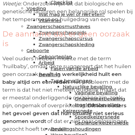
Checklist
Weetje:
Onderzoek wijst uit dat biologische en
Voeding
genetische factoren een belangrijke rol spelen bij
Wat mag je wel of niet eten?
het temperament en huilgedrag van een baby.
Vitamines
Zwangerschapsmusthaves
De aanname dat er geen oorzaak
Zwangerschapsgids
Zwangerschapscursus
is
Zwangerschapskleding
Geboorte
Geboorteplan
Veel ouders hebben moeite met de term
Arbeid
‘huilbaby’, omdat deze suggereert dat het huilen
Fasen van de arbeid
geen oorzaak heeft.
In werkelijkheid huilt een
Bevalling
Type bevallingen
baby altijd om een reden
. Het probleem met de
Natuurlijke bevalling
term is dat het niet meteen duidelijk maakt dat
Vaginale bevalling
er meestal onderliggende oorzaken zijn, zoals
Onderwaterbevalling
Ingeleide bevalling
pijn, ongemak of overprikkeling.
Dit kan ouders
Keizersnede
het gevoel geven dat hun situatie niet serieus
Spoedkeizersnede
genomen wordt
of dat er niet naar oplossingen
Geplande keizersnede
gezocht hoeft te worden.
Bevallingshoudingen
Waar bevallen?