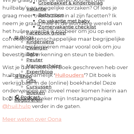
Wil je graag meer te weten komen over
Groeipakket & kinderbijslag
huilbaby’s en mogelijke oorzaken? Of lees je
Vakantie
Babymoon
graag meer over huilen in al zijn facetten? Ik
Op vakantie met baby
neem je graag mee in de wondere wereld van
Zomervakantie checklist
het huilen waarbij ik probeer om jou op een
Facebook groep
📖 Blogs
correcte, wetenschappelijke maar begrijpelijke
Kinderwens
manier te informeren maar vooral ook om jou
Zwanger
Baby
bevestiging, erkenning en steun te bieden.
Peuter
Mamaverhalen
Wist je dat ik ook een boek geschreven heb over
Expertblog
huilbaby’s namelijk
‘
Huilouders
’
? Dit boek is
🛒 Shop
Gifts
verkrijgbaar in de (online) boekhandel Deze
Cursussen
onderwerpen en zoveel meer komen hierin aan
Boeken
🎧 Podcast
bod. Hou dus zeker mijn Instagrampagina
Registreren
@huil.hulp
verder in de gaten.
Meer weten over Oona