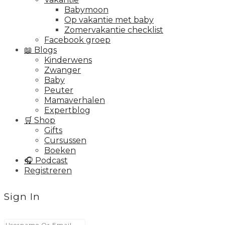
Babymoon
Op vakantie met baby
Zomervakantie checklist
Facebook groep
📖 Blogs
Kinderwens
Zwanger
Baby
Peuter
Mamaverhalen
Expertblog
🛒 Shop
Gifts
Cursussen
Boeken
🎧 Podcast
Registreren
Sign In