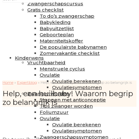
Zwangerschapscursus
Gratis checklist
To do’s zwangerschap
Babykleding
Babyuitzetlijst
Geboorteplan
Materniteitskoffer
De populairste babynamen
Zomervakantie checklist
Kinderwens
Vruchtbaarheid
Menstruele cyclus
Ovulatie
Ovulatie berekenen
Home
»
Expertblog
»
Help, een huilbaby! Waarom begrip zo belangrijk is
Ovulatiesymptomen
Help, een huilbaby! Waarom begrip
Zwanger worden
Stoppen met anticonceptie
zo belangrijk is
Tips zwanger worden
Foliumzuur
Ovulatie
Ovulatie berekenen
Ovulatiesymptomen
Zwangerschapssymptomen